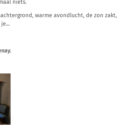
aal niets.
 achtergrond, warme avondlucht, de zon zakt,
e...
enay.