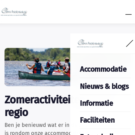
Accommodatie
Nieuws & blogs
Zomeractiviteiten in de
Informatie
regio
Faciliteiten
Ben je benieuwd wat er in de zomer zoal te doen
is rondom onze accommodatie? Nou ga er maar