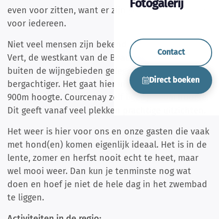
Fotogalerij
even voor zitten, want er zijn genoeg activiteiten
voor iedereen.
Niet veel mensen zijn bekend met de Beaujolais
Contact
Vert, de westkant van de Beaujolais. Dat is net
buiten de wijngebieden gelegen en wat
Direct boeken
bergachtiger. Het gaat hier in de buurt tot zo'n
900m hoogte. Courcenay zelf ligt op 500m hoogte.
Dit geeft vanaf veel plekken prachtige uitzichten.
Het weer is hier voor ons en onze gasten die vaak
met hond(en) komen eigenlijk ideaal. Het is in de
lente, zomer en herfst nooit echt te heet, maar
wel mooi weer. Dan kun je tenminste nog wat
doen en hoef je niet de hele dag in het zwembad
te liggen.
Activiteiten in de regio: